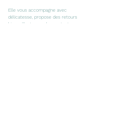
Elle vous accompagne avec 
délicatesse, propose des retours 
bienveillants sur chaque texte, 
garantit le cadre de chaque atelier, 
pour que tous les participants 
puissent se sentir à l'aise, dans un 
groupe chaleureux.
atelier d'écriture
écrire
Evénements
Infos
Voir tout
Posts récents