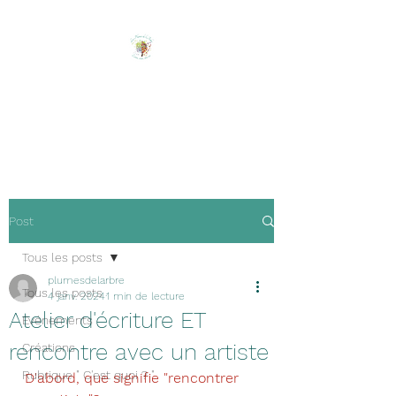
Les Plumes de l'Arbre
Ecrire, créer, être soi !
Post
Tous les posts
plumesdelarbre
Tous les posts
4 janv. 2024
1 min de lecture
Atelier d'écriture ET
Evénements
rencontre avec un artiste
Créations
Rubrique " C'est quoi ? "
D'abord, que signifie "rencontrer 