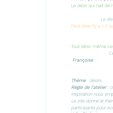
Le désir qui nait de
Le dés
Peut-être n’y a-t-il q
Tout désir, même ce
  
 Françoise 
Thème
 : désirs
Règle de l'atelier
 : 
inspiration nous empo
Le site donne le thè
participants pour écri