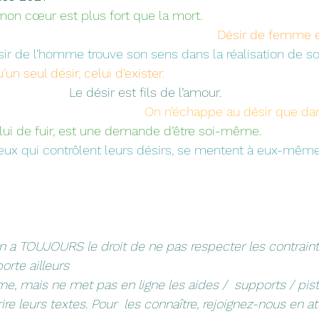
 mon cœur est plus fort que la mort.
Désir de femme est
ir de l’homme trouve son sens dans la réalisation de soi
u’un seul désir, celui d’exister.
Le désir est fils de l’amour.
On n’échappe au désir que dans
lui de fuir, est une demande d’être soi-même.
                            Ceux qui contrôlent leurs désirs, se mentent à eux-mêm
on a TOUJOURS le droit de ne pas respecter les contrainte
rte ailleurs  
me, mais ne met pas en ligne les aides /  supports / pi
re leurs textes. Pour  les connaître, rejoignez-nous en ate