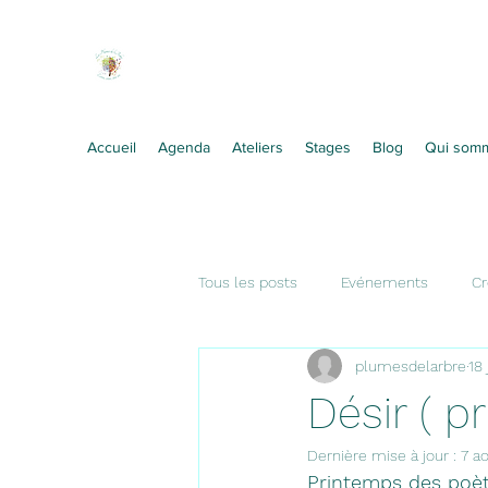
Les Plumes de l'Arbre
Ecrire, créer, être soi !
Accueil
Agenda
Ateliers
Stages
Blog
Qui som
Tous les posts
Evénements
Cr
plumesdelarbre
18 
Citation
Désir ( 
Dernière mise à jour :
7 a
Printemps des poè