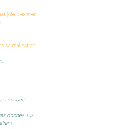
 joie d’exister.
.
 sa réalisation.
es.
s, si notre 
stes donnés aux 
lier !