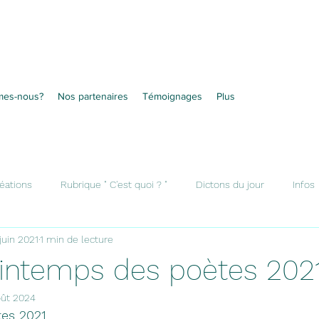
mes-nous?
Nos partenaires
Témoignages
Plus
éations
Rubrique " C'est quoi ? "
Dictons du jour
Infos
juin 2021
1 min de lecture
printemps des poètes 2021
oût 2024
tes 2021