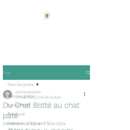
Les Plumes de l'Arbre
Ecrire, créer, être soi !
Post
Tous les posts
plumesdelarbre
Tous les posts
21 mai 2021
2 min de lecture
Du Chat Botté au chat
Evénements
pâté
Créations
Rubrique " C'est quoi ? "
Dernière mise à jour :
7 août 2024