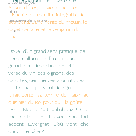
Thème du jour
 :
 le  chat botté
Dictons du jour
A  son décès, un vieux meunier 
Infos
laisse à ses trois fils l’intégralité de  
Les écrits de Myriam
ses biens. L’aîné hérite du moulin, le 
cadet de l’âne, et le benjamin du  
Citation
chat.
Doué  d’un grand sens pratique, ce 
dernier allume un feu sous un 
grand  chaudron dans lequel il 
verse du vin, des oignons, des 
carottes, des  herbes aromatiques 
et…le chat qu’il vient de zigouiller.
Il fait porter sa terrine de… lapin au 
cuisinier du Roi pour qu’il la goûte. 
-Ah ! Mais ch’est délichieux ! Chà 
me botte ! dit-il avec son fort 
accent auvergnat. D’où vient che 
chublime pâté ? 