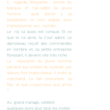
ll  regarde l’étiquette : terrine du 
Marquis of Cat-rabbit (le jeune 
homme  avait donné à sa 
préparation un nom anglais, pour 
impressionner son  monde).
Le  roi, lui aussi, est conquis. Et ce 
que le roi aime, la Cour adore. Le  
damoiseau reçoit des commandes 
en nombre et, sa petite entreprise  
florissant, il devient vite très riche.
La  réputation du jeune homme 
parvient aux oreilles du suzerain, par  
ailleurs fort impécunieux. Il invite le 
marchand, lui fait rencontrer sa  
fille, et que croyez-vous qu’il arrive 
?
Au  grand mariage, célébré 
quelques jours plus tard, les invités 