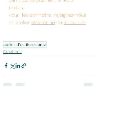
participants pour écrire leurs 
textes. 
Pour  les connaître, rejoignez-nous 
en atelier 
Mille et un
 ou 
Itinéraires
  !
atelier d'écriture
conte
Créations
Voir tout
Posts récents