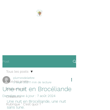
Les Plumes de l'Arbre
Ecrire, créer, être soi !
Post
Tous les posts
plumesdelarbre
Tous les posts
5 sept. 2021
1 min de lecture
Une nuit en Brocéliande
Evénements
Dernière mise à jour :
7 août 2024
Créations
Une nuit en Brocéliande, une nuit 
Rubrique " C'est quoi ? "
sans lune. 