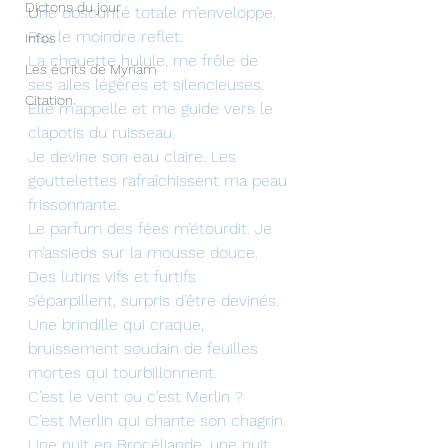
Dictons du jour
U
ne obscurité totale m’enveloppe.
Pas le moindre reflet.
Infos
La chouette hulule, me frôle de 
Les écrits de Myriam
ses ailes légères et silencieuses. 
Citation
Elle m’appelle et me guide vers le 
clapotis du ruisseau.
Je devine son eau claire. Les 
gouttelettes rafraîchissent ma peau 
frissonnante.
Le parfum des fées m’étourdit. Je 
m’assieds sur la mousse douce. 
Des lutins vifs et furtifs 
s’éparpillent, surpris d’être devinés.
Une brindille qui craque, 
bruissement soudain de feuilles 
mortes qui tourbillonnent.
C’est le vent ou c’est Merlin ?
C’est Merlin qui chante son chagrin.
Une nuit en Brocéliande, une nuit 