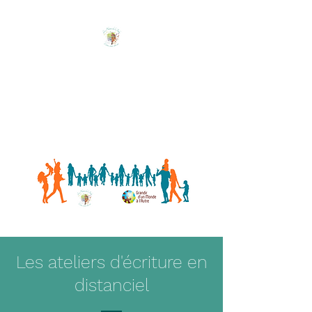
Les Plumes de l'Arbre
Ecrire, créer, être soi !
Les ateliers d'écriture en
distanciel