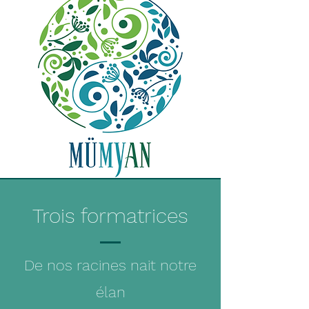
Trois formatrices
De nos racines nait notre
élan