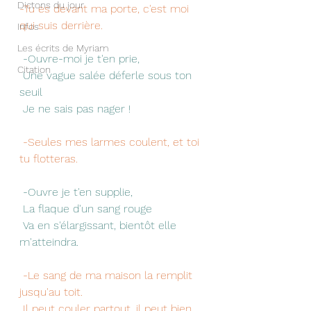
Dictons du jour
-Tu es devant ma porte, c'est moi 
qui suis derrière.
Infos
Les écrits de Myriam
 -Ouvre-moi je t'en prie,
Citation
 Une vague salée déferle sous ton 
seuil
 Je ne sais pas nager !
 -Seules mes larmes coulent, et toi 
tu flotteras.
 -Ouvre je t'en supplie,
 La flaque d'un sang rouge
 Va en s'élargissant, bientôt elle 
m'atteindra.
-Le sang de ma maison la remplit 
jusqu'au toit.
 Il peut couler partout, il peut bien 