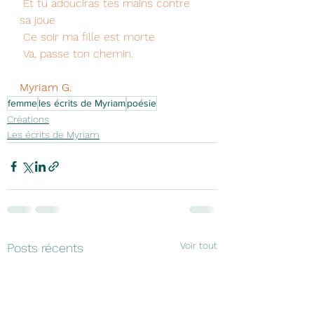
 Et tu adouciras tes mains contre 
sa joue
 Ce soir ma fille est morte
 Va, passe ton chemin.
Myriam G.
femme
les écrits de Myriam
poésie
Créations
Les écrits de Myriam
Voir tout
Posts récents