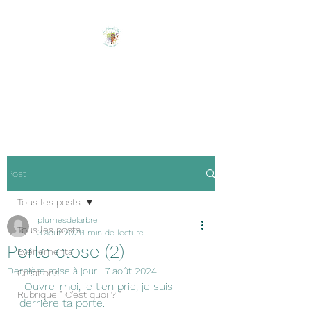
Les Plumes de l'Arbre
Ecrire, créer, être soi !
Post
Tous les posts
plumesdelarbre
Tous les posts
3 août 2021
1 min de lecture
Porte close (2)
Evénements
Dernière mise à jour :
7 août 2024
Créations
-Ouvre-moi, je t'en prie, je suis 
Rubrique " C'est quoi ? "
derrière ta porte.