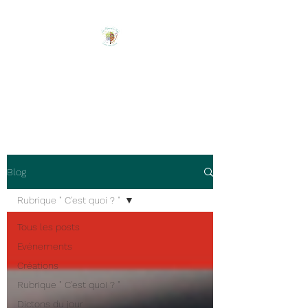
Les Plumes de l'Arbre
Ecrire, créer, être soi !
Blog
Rubrique " C'est quoi ? "
Tous les posts
Evénements
Créations
Rubrique " C'est quoi ? "
Dictons du jour