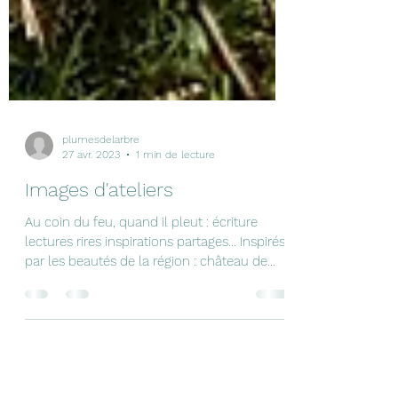
plumesdelarbre
27 avr. 2023
1 min de lecture
Images d'ateliers
Au coin du feu, quand il pleut : écriture
lectures rires inspirations partages... Inspirés
par les beautés de la région : château de...