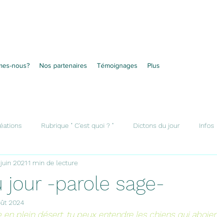
mes-nous?
Nos partenaires
Témoignages
Plus
éations
Rubrique " C'est quoi ? "
Dictons du jour
Infos
 juin 2021
1 min de lecture
 jour -parole sage-
oût 2024
en plein désert, tu peux entendre les chiens qui aboien