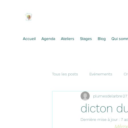
Les Plumes de l'Arbre
Ecrire, créer, être soi !
Accueil
Agenda
Ateliers
Stages
Blog
Qui som
Tous les posts
Evénements
Cr
plumesdelarbre
27
Citation
dicton du
Dernière mise à jour :
7 a
Même 