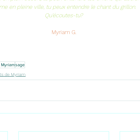
e en pleine ville, tu peux entendre le chant du grillon.
Qu'écoutes-tu?
Myriam G.
e Myriam
sage
its de Myriam