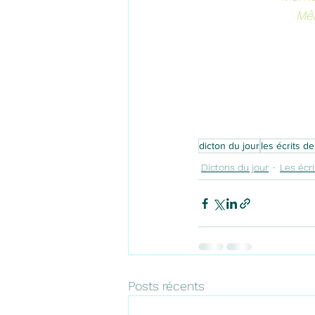
Mêm
dicton du jour
les écrits d
Dictons du jour
Les écr
Posts récents