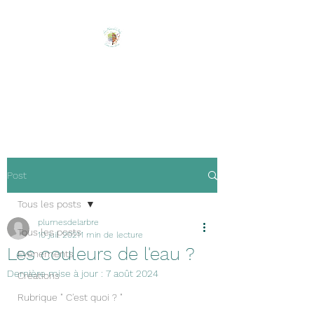
Les Plumes de l'Arbre
Ecrire, créer, être soi !
Post
Tous les posts
plumesdelarbre
Tous les posts
10 juil. 2021
1 min de lecture
Les couleurs de l'eau ?
Evénements
Dernière mise à jour :
7 août 2024
Créations
Rubrique " C'est quoi ? "