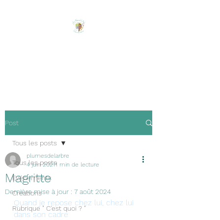
Les Plumes de l'Arbre
Ecrire, créer, être soi !
Post
Tous les posts
plumesdelarbre
Tous les posts
4 juin 2021
1 min de lecture
Magritte
Evénements
Dernière mise à jour :
7 août 2024
Créations
Quand je repose chez lui, chez lui 
Rubrique " C'est quoi ? "
dans son cadre